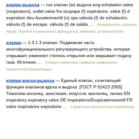
клапан выдоха
— rus клапан (м) выдоха eng exhalation valve
(respirators), outlet valve fra soupape (f) expiratoire, valve (f) d
expiration deu Ausatemventil (n) spa válvula (f) de exhalación,
válvula (f) de escape, válvula (f) de salida …
Безопасность и гигиена
труда. Перевод на английский, французский, немецкий, испанский языки
клапан
— 1.3.1.3 клапан: Подвижная часть
многофункционального регулирующего устройства, которая
открывает, изменяет степень открытия или закрывает подачу
газа. Источник …
Словарь-справочник терминов нормативно-
технической документации
клапан вдоха-выдоха
— Единый клапан, сочетающий
функции клапанов вдоха и выдоха. [ГОСТ Р 52423 2005]
Тематики ингаляц. анестезия, искусств. вентиляц. легких EN
inspiratory expiratory valve DE Inspirations/Exspirationsventil FR
valve inspiratoire expiratoire …
Справочник технического переводчика